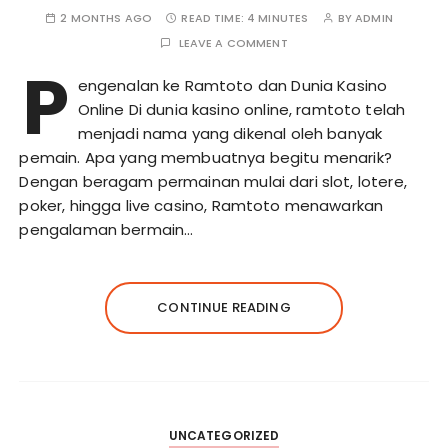
2 MONTHS AGO
READ TIME:
4 MINUTES
BY
ADMIN
LEAVE A COMMENT
P
engenalan ke Ramtoto dan Dunia Kasino
Online Di dunia kasino online, ramtoto telah
menjadi nama yang dikenal oleh banyak
pemain. Apa yang membuatnya begitu menarik?
Dengan beragam permainan mulai dari slot, lotere,
poker, hingga live casino, Ramtoto menawarkan
pengalaman bermain…
CONTINUE READING
UNCATEGORIZED