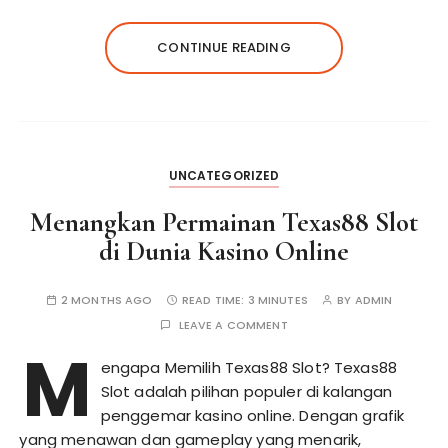
CONTINUE READING
UNCATEGORIZED
Menangkan Permainan Texas88 Slot
di Dunia Kasino Online
2 MONTHS AGO
READ TIME:
3 MINUTES
BY
ADMIN
LEAVE A COMMENT
M
engapa Memilih Texas88 Slot? Texas88
Slot adalah pilihan populer di kalangan
penggemar kasino online. Dengan grafik
yang menawan dan gameplay yang menarik,