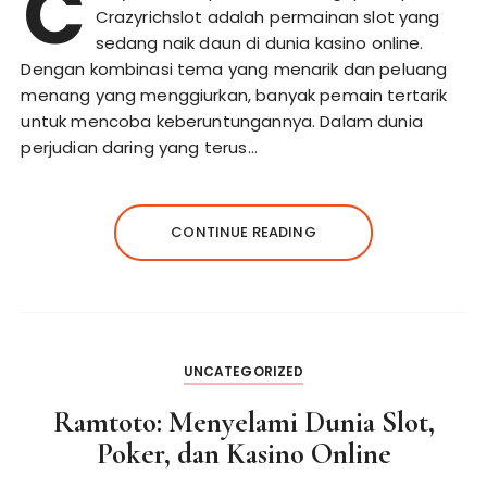
C
Crazyrichslot adalah permainan slot yang
sedang naik daun di dunia kasino online.
Dengan kombinasi tema yang menarik dan peluang
menang yang menggiurkan, banyak pemain tertarik
untuk mencoba keberuntungannya. Dalam dunia
perjudian daring yang terus…
CONTINUE READING
UNCATEGORIZED
Ramtoto: Menyelami Dunia Slot,
Poker, dan Kasino Online