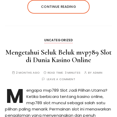
CONTINUE READING
UNCATEGORIZED
Mengetahui Seluk Beluk mvp789 Slot
di Dunia Kasino Online
2 MONTHS AGO
READ TIME:
3 MINUTES
BY
ADMIN
LEAVE A COMMENT
M
engapa mvp789 Slot Jadi Pilihan Utama?
Ketika berbicara tentang kasino online,
mvp789 slot muncul sebagai salah satu
pilihan paling menarik. Permainan slot ini menawarkan
pengalaman yang menyenangkan dan penuh