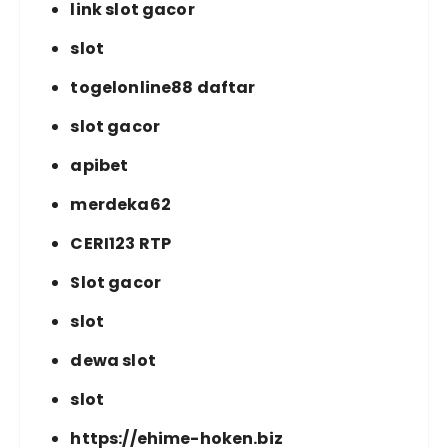
link slot gacor
slot
togelonline88 daftar
slot gacor
apibet
merdeka62
CERI123 RTP
Slot gacor
slot
dewa slot
slot
https://ehime-hoken.biz