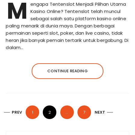
M
engapa Tentenslot Menjadi Pilihan Utama
Kasino Online? Tentenslot telah muncul
sebagai salah satu platform kasino online
paling menarik di dunia maya. Dengan berbagai
permainan seperti slot, poker, dan live casino, tidak
heran jika banyak pemain tertarik untuk bergabung. Di
dalam…
CONTINUE READING
P
PREV
1
2
…
7
NEXT
o
s