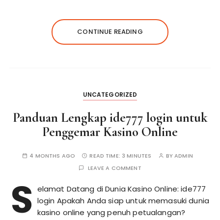
CONTINUE READING
UNCATEGORIZED
Panduan Lengkap ide777 login untuk
Penggemar Kasino Online
4 MONTHS AGO
READ TIME:
3 MINUTES
BY
ADMIN
LEAVE A COMMENT
S
elamat Datang di Dunia Kasino Online: ide777
login Apakah Anda siap untuk memasuki dunia
kasino online yang penuh petualangan?