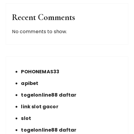
Recent Comments
No comments to show.
POHONEMAS33
apibet
togelonline88 daftar
link slot gacor
slot
togelonline88 daftar