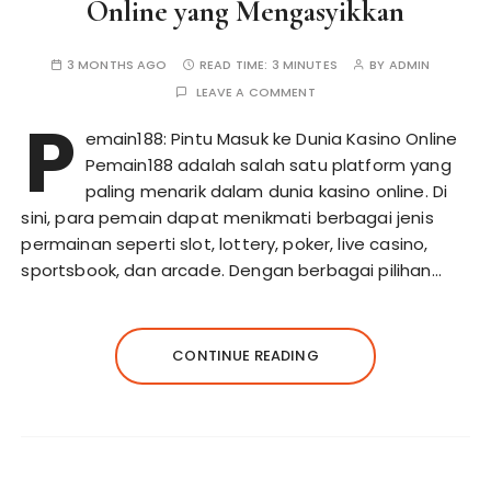
Online yang Mengasyikkan
3 MONTHS AGO
READ TIME:
3 MINUTES
BY
ADMIN
LEAVE A COMMENT
P
emain188: Pintu Masuk ke Dunia Kasino Online
Pemain188 adalah salah satu platform yang
paling menarik dalam dunia kasino online. Di
sini, para pemain dapat menikmati berbagai jenis
permainan seperti slot, lottery, poker, live casino,
sportsbook, dan arcade. Dengan berbagai pilihan…
CONTINUE READING