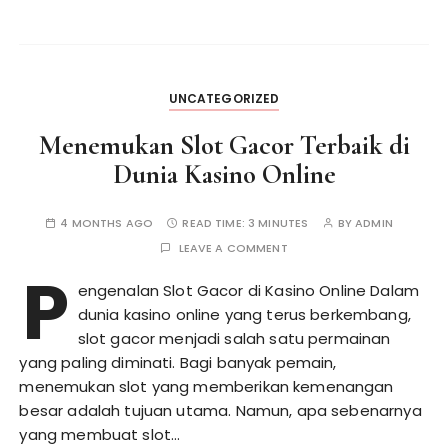
UNCATEGORIZED
Menemukan Slot Gacor Terbaik di
Dunia Kasino Online
4 MONTHS AGO
READ TIME:
3 MINUTES
BY
ADMIN
LEAVE A COMMENT
P
engenalan Slot Gacor di Kasino Online Dalam
dunia kasino online yang terus berkembang,
slot gacor menjadi salah satu permainan
yang paling diminati. Bagi banyak pemain,
menemukan slot yang memberikan kemenangan
besar adalah tujuan utama. Namun, apa sebenarnya
yang membuat slot…