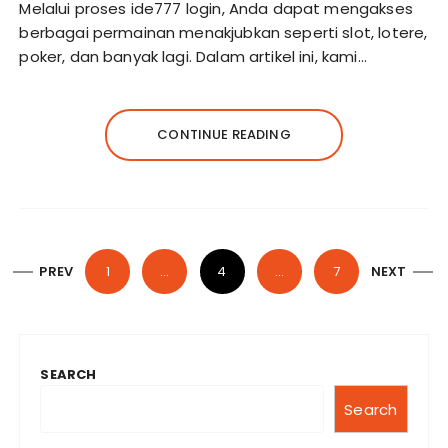
Melalui proses ide777 login, Anda dapat mengakses
berbagai permainan menakjubkan seperti slot, lotere,
poker, dan banyak lagi. Dalam artikel ini, kami…
CONTINUE READING
P
PREV
1
…
4
…
7
NEXT
o
s
t
SEARCH
s
p
Search
a