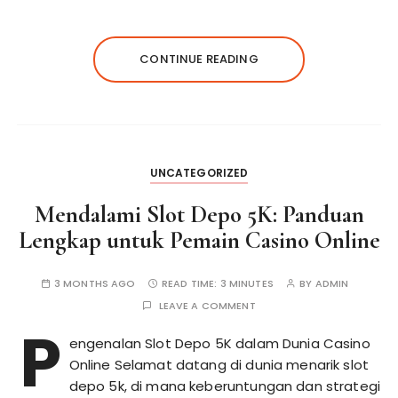
CONTINUE READING
UNCATEGORIZED
Mendalami Slot Depo 5K: Panduan
Lengkap untuk Pemain Casino Online
3 MONTHS AGO
READ TIME:
3 MINUTES
BY
ADMIN
LEAVE A COMMENT
P
engenalan Slot Depo 5K dalam Dunia Casino
Online Selamat datang di dunia menarik slot
depo 5k, di mana keberuntungan dan strategi