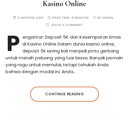
Kasino Online
3 MONTHS AGO
READ TIME:
4 MINUTES
BY
ADMIN
LEAVE A COMMENT
P
engantar: Deposit 5K dan Kesempatan Emas
di Kasino Online Dalam dunia kasino online,
deposit 5k sering kali menjadi pintu gerbang
untuk meraih peluang yang luar biasa. Banyak pemain
yang ragu untuk memulai, tetapi tahukah Anda
bahwa dengan modal ini, Anda…
CONTINUE READING