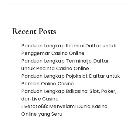
g
i
n
Recent Posts
a
t
Panduan Lengkap Ibcmax Daftar untuk
Penggemar Casino Online
i
Panduan Lengkap Terminaljp Daftar
o
untuk Pecinta Casino Online
n
Panduan Lengkap Pojokslot Daftar untuk
Pemain Online Casino
Panduan Lengkap Bdkasino: Slot, Poker,
dan Live Casino
Livetoto88: Menyelami Dunia Kasino
Online yang Seru