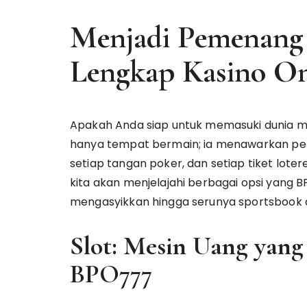
Menjadi Pemenang
Lengkap Kasino On
Apakah Anda siap untuk memasuki dunia m
hanya tempat bermain; ia menawarkan pen
setiap tangan poker, dan setiap tiket lot
kita akan menjelajahi berbagai opsi yang 
mengasyikkan hingga serunya sportsbook d
Slot: Mesin Uang yang
BPO777