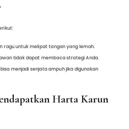
r
rikut:
n ragu untuk melipat tangan yang lemah.
lawan tidak dapat membaca strategi Anda.
i bisa menjadi senjata ampuh jika digunakan
endapatkan Harta Karun