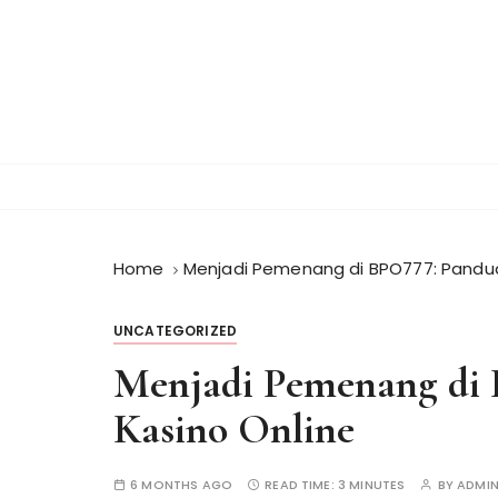
S
k
i
p
t
o
c
o
n
t
Home
Menjadi Pemenang di BPO777: Pandua
e
n
UNCATEGORIZED
t
Menjadi Pemenang di
Kasino Online
6 MONTHS AGO
READ TIME:
3 MINUTES
BY
ADMI