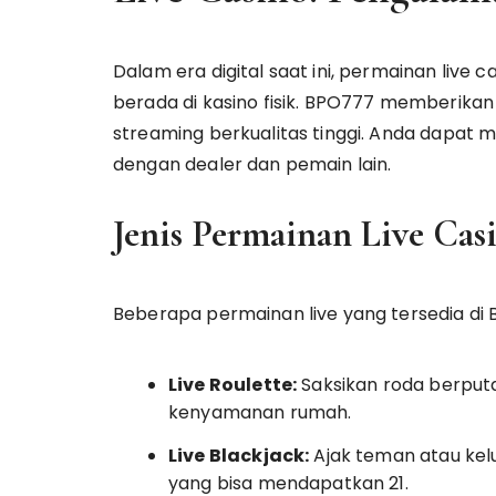
Dalam era digital saat ini, permainan live
berada di kasino fisik. BPO777 memberika
streaming berkualitas tinggi. Anda dapat 
dengan dealer dan pemain lain.
Jenis Permainan Live Ca
Beberapa permainan live yang tersedia di 
Live Roulette:
Saksikan roda berputa
kenyamanan rumah.
Live Blackjack:
Ajak teman atau kel
yang bisa mendapatkan 21.