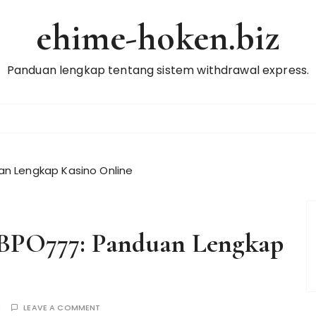
ehime-hoken.biz
Panduan lengkap tentang sistem withdrawal express.
n Lengkap Kasino Online
 BPO777: Panduan Lengkap
N
LEAVE A COMMENT