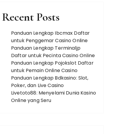
Recent Posts
Panduan Lengkap Ibcmax Daftar
untuk Penggemar Casino Online
Panduan Lengkap Terminaljp
Daftar untuk Pecinta Casino Online
Panduan Lengkap Pojokslot Daftar
untuk Pemain Online Casino
Panduan Lengkap Bdkasino: Slot,
Poker, dan Live Casino
Livetoto88: Menyelami Dunia Kasino
Online yang Seru