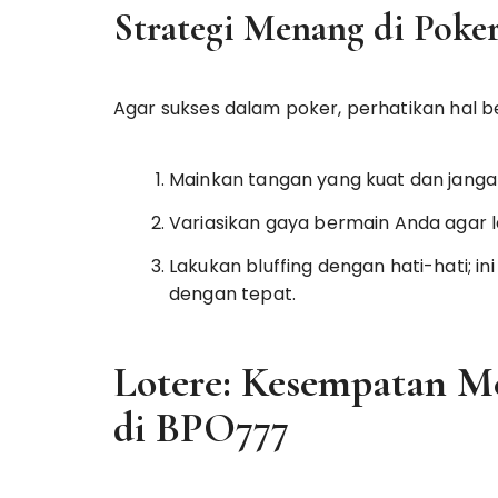
Strategi Menang di Poke
Agar sukses dalam poker, perhatikan hal be
Mainkan tangan yang kuat dan janga
Variasikan gaya bermain Anda agar 
Lakukan bluffing dengan hati-hati; in
dengan tepat.
Lotere: Kesempatan M
di BPO777