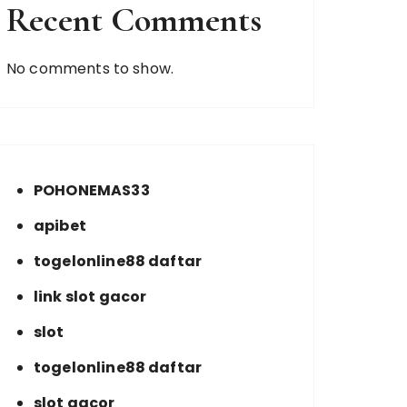
Recent Comments
No comments to show.
POHONEMAS33
apibet
togelonline88 daftar
link slot gacor
slot
togelonline88 daftar
slot gacor