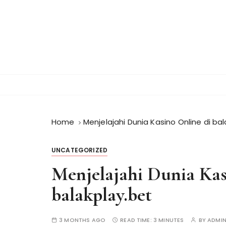
S
k
i
p
t
o
c
o
n
t
Home
Menjelajahi Dunia Kasino Online di ba
e
n
UNCATEGORIZED
t
Menjelajahi Dunia Kas
balakplay.bet
3 MONTHS AGO
READ TIME:
3 MINUTES
BY
ADMI