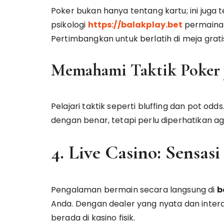
Poker bukan hanya tentang kartu; ini ju
psikologi
https://balakplay.bet
permainan
Pertimbangkan untuk berlatih di meja grati
Memahami Taktik Poker 
Pelajari taktik seperti bluffing dan pot odd
dengan benar, tetapi perlu diperhatikan aga
4. Live Casino: Sensa
Pengalaman bermain secara langsung di
b
Anda. Dengan dealer yang nyata dan inter
berada di kasino fisik.