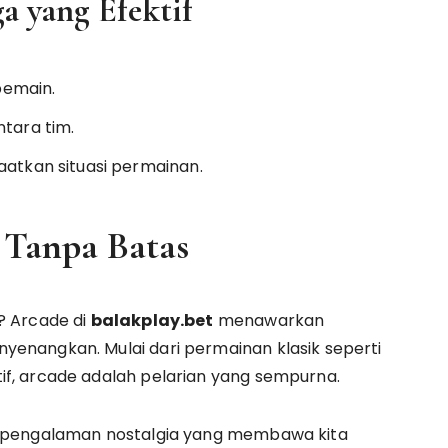
a yang Efektif
pemain.
tara tim.
atkan situasi permainan.
 Tanpa Batas
? Arcade di
balakplay.bet
menawarkan
enangkan. Mulai dari permainan klasik seperti
f, arcade adalah pelarian yang sempurna.
n pengalaman nostalgia yang membawa kita