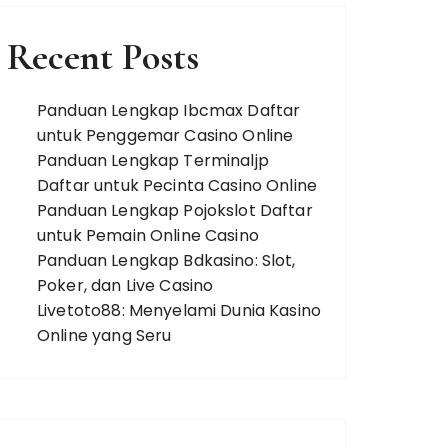
Recent Posts
Panduan Lengkap Ibcmax Daftar
untuk Penggemar Casino Online
Panduan Lengkap Terminaljp
Daftar untuk Pecinta Casino Online
Panduan Lengkap Pojokslot Daftar
untuk Pemain Online Casino
Panduan Lengkap Bdkasino: Slot,
Poker, dan Live Casino
Livetoto88: Menyelami Dunia Kasino
Online yang Seru