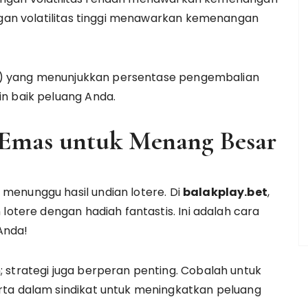
engan volatilitas tinggi menawarkan kemenangan
yer) yang menunjukkan persentase pengembalian
n baik peluang Anda.
n Emas untuk Menang Besar
menunggu hasil undian lotere. Di
balakplay.bet
,
lotere dengan hadiah fantastis. Ini adalah cara
Anda!
 strategi juga berperan penting. Cobalah untuk
rta dalam sindikat untuk meningkatkan peluang