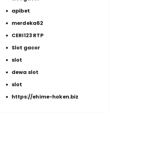
apibet
merdeka62
CERI123 RTP
Slot gacor
slot
dewa slot
slot
https://ehime-hoken.biz