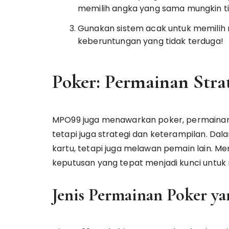
memilih angka yang sama mungkin ti
Gunakan sistem acak untuk memilih
keberuntungan yang tidak terduga!
Poker: Permainan Stra
MPO99 juga menawarkan poker, permainan
tetapi juga strategi dan keterampilan. D
kartu, tetapi juga melawan pemain lain. M
keputusan yang tepat menjadi kunci untu
Jenis Permainan Poker ya