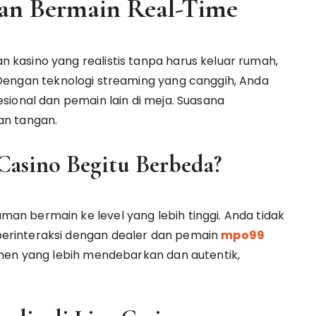
man Bermain Real-Time
kasino yang realistis tanpa harus keluar rumah,
engan teknologi streaming yang canggih, Anda
sional dan pemain lain di meja. Suasana
an tangan.
asino Begitu Berbeda?
n bermain ke level yang lebih tinggi. Anda tidak
erinteraksi dengan dealer dan pemain
mpo99
omen yang lebih mendebarkan dan autentik,