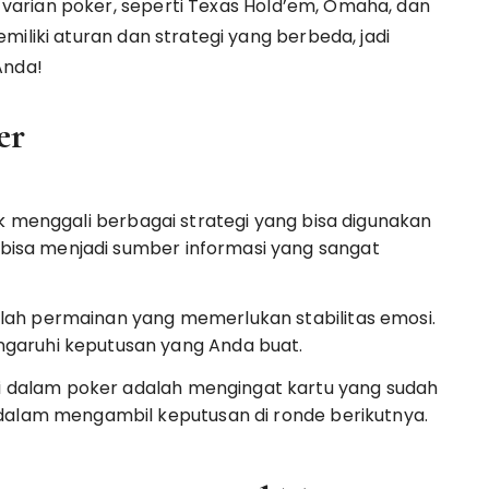
arian poker, seperti Texas Hold’em, Omaha, dan
miliki aturan dan strategi yang berbeda, jadi
Anda!
er
 menggali berbagai strategi yang bisa digunakan
l bisa menjadi sumber informasi yang sangat
lah permainan yang memerlukan stabilitas emosi.
aruhi keputusan yang Anda buat.
i dalam poker adalah mengingat kartu yang sudah
dalam mengambil keputusan di ronde berikutnya.