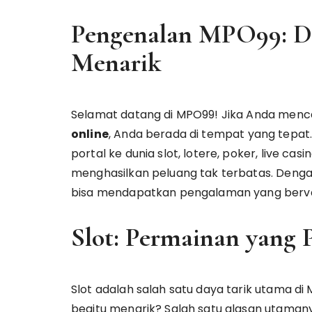
Pengenalan MPO99: Du
Menarik
Selamat datang di MPO99! Jika Anda menca
online
, Anda berada di tempat yang tepat.
portal ke dunia slot, lotere, poker, live cas
menghasilkan peluang tak terbatas. Deng
bisa mendapatkan pengalaman yang bervari
Slot: Permainan yang
Slot adalah salah satu daya tarik utama 
begitu menarik? Salah satu alasan utama