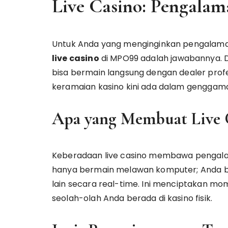
Live Casino: Pengala
Untuk Anda yang menginginkan pengalaman 
live casino
di MPO99 adalah jawabannya. D
bisa bermain langsung dengan dealer profe
keramaian kasino kini ada dalam genggam
Apa yang Membuat Live C
Keberadaan live casino membawa pengalama
hanya bermain melawan komputer; Anda b
lain secara real-time. Ini menciptakan m
seolah-olah Anda berada di kasino fisik.