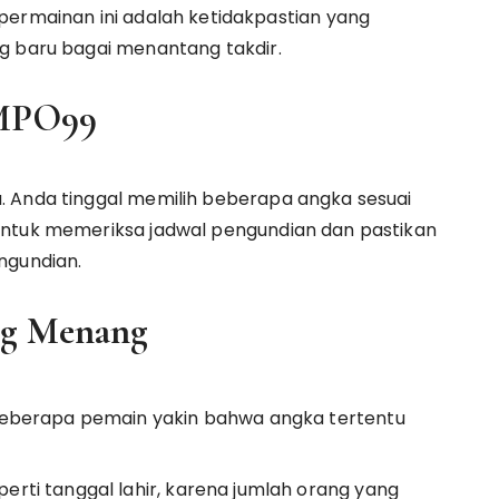
permainan ini adalah ketidakpastian yang
g baru bagai menantang takdir.
 MPO99
. Anda tinggal memilih beberapa angka sesuai
untuk memeriksa jadwal pengundian dan pastikan
ngundian.
ng Menang
. Beberapa pemain yakin bahwa angka tertentu
erti tanggal lahir, karena jumlah orang yang